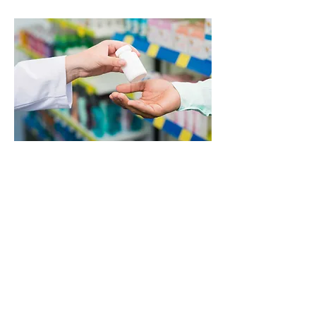
ADVIES
Met onze ervaring en netwerk,
helpen wij farmaceutische
bedrijven om nieuwe markten te
veroveren, het uitvoeren van
onderzoeken, ...
NEED ASSISTANCE?